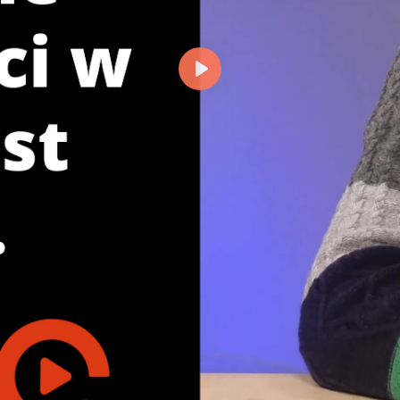
Odtwórz