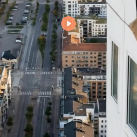
Spela
upp