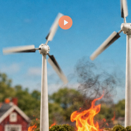
Spela
upp