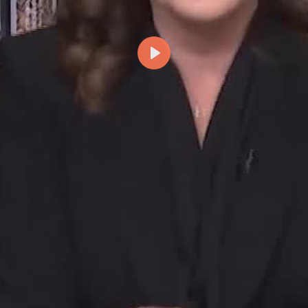
Odtwórz