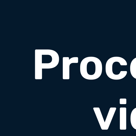
Proc
v