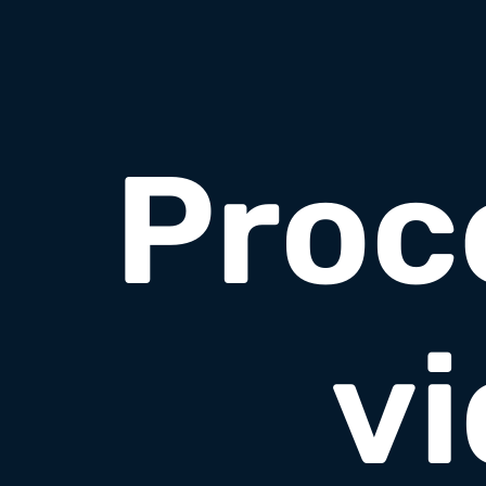
Proc
v