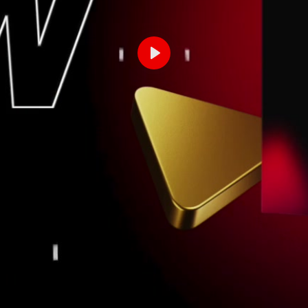
Odtwórz