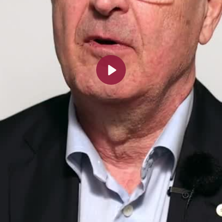
Spela
upp