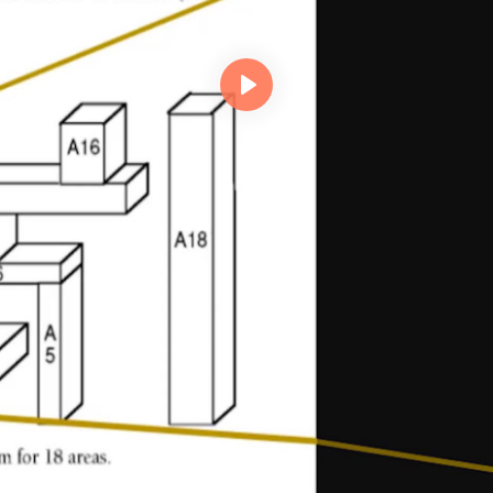
Lejátszás