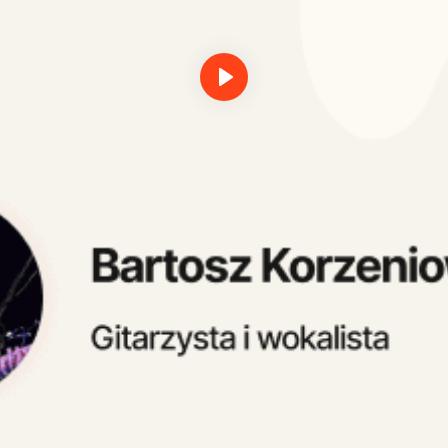
Odtwórz