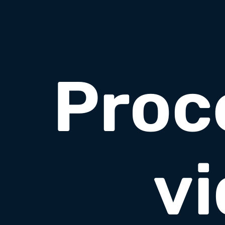
Proc
v