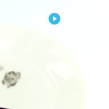
Odtwórz